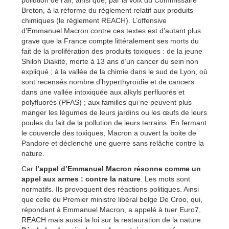
pollution de l’air, ainsi que, par la voix du Commissaire
Breton, à la réforme du règlement relatif aux produits
chimiques (le règlement REACH). L’offensive
d’Emmanuel Macron contre ces textes est d’autant plus
grave que la France compte littéralement ses morts du
fait de la prolifération des produits toxiques : de la jeune
Shiloh Diakité, morte à 13 ans d’un cancer du sein non
expliqué ; à la vallée de la chimie dans le sud de Lyon, où
sont recensés nombre d’hyperthyroïdie et de cancers
dans une vallée intoxiquée aux
alkyls perfluorés et
polyfluorés
(PFAS) ; aux familles qui ne peuvent plus
manger les légumes de leurs jardins ou les œufs de leurs
poules du fait de la pollution de leurs terrains. En fermant
le couvercle des toxiques, Macron a ouvert la boite de
Pandore et déclenché une guerre sans relâche contre la
nature.
Car
l’appel d’Emmanuel Macron résonne comme un
appel aux armes : contre la nature
. Les mots sont
normatifs. Ils provoquent des réactions politiques. Ainsi
que celle du Premier ministre libéral belge De Croo, qui,
répondant à Emmanuel Macron, a appelé à tuer Euro7,
REACH mais aussi la loi sur la restauration de la nature.