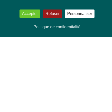
Accepter
Refuser
Personnaliser
Politique de confidentialité
NOUS CONTACTER
Délégation Europe Ecologie
Groupe Verts/ALE du Parlement européen
ASP 06E210, Rue Wiertz 60,
B-1047 Bruxelles