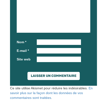
Nom
*
E-mail
*
Site web
Ce site utilise Akismet pour réduire les indésirables.
En
savoir plus sur la façon dont les données de vos
commentaires sont traitées
.