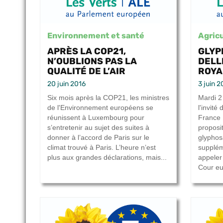
Environnement et santé
Agricu
APRÈS LA COP21,
GLYP
N’OUBLIONS PAS LA
DELL
QUALITÉ DE L’AIR
ROYAL
20 juin 2016
3 juin 2
Six mois après la COP21, les ministres
Mardi 2
de l'Environnement européens se
l'invité
réunissent à Luxembourg pour
France I
s’entretenir au sujet des suites à
proposit
donner à l’accord de Paris sur le
glyphos
climat trouvé à Paris. L’heure n’est
supplém
plus aux grandes déclarations, mais...
appeler
Cour eu