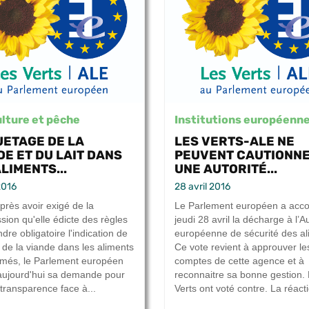
lture et pêche
Institutions européenn
UETAGE DE LA
LES VERTS-ALE NE
DE ET DU LAIT DANS
PEUVENT CAUTIONN
LIMENTS...
UNE AUTORITÉ...
2016
28 avril 2016
près avoir exigé de la
Le Parlement européen a acco
ion qu'elle édicte des règles
jeudi 28 avril la décharge à l’Au
dre obligatoire l'indication de
européenne de sécurité des al
e de la viande dans les aliments
Ce vote revient à approuver le
rmés, le Parlement européen
comptes de cette agence et à
 aujourd'hui sa demande pour
reconnaitre sa bonne gestion.
 transparence face à...
Verts ont voté contre. La réacti