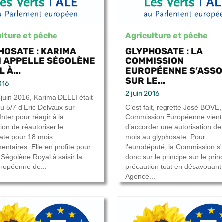
lture et pêche
Agriculture et pêche
HOSATE : KARIMA
GLYPHOSATE : LA
I APPELLE SÉGOLÈNE
COMMISSION
 À...
EUROPÉENNE S’ASSO
SUR LE...
016
2 juin 2016
 juin 2016, Karima DELLI était
 du 5/7 d'Eric Delvaux sur
C’est fait, regrette José BOVE,
nter pour réagir à la
Commission Européenne vient
ion de réautoriser le
d’accorder une autorisation de
ate pour 18 mois
mois au glyphosate. Pour
entaires. Elle en profite pour
l'eurodéputé, la Commission s'
 Ségolène Royal à saisir la
donc sur le principe sur le prin
ropéenne de...
précaution tout en désavouant
Agence...