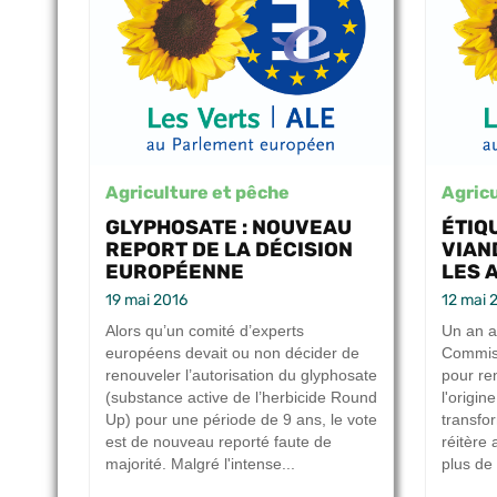
Agriculture et pêche
Agricu
GLYPHOSATE : NOUVEAU
ÉTIQ
REPORT DE LA DÉCISION
VIAN
EUROPÉENNE
LES A
19 mai 2016
12 mai 
Alors qu’un comité d’experts
Un an a
européens devait ou non décider de
Commiss
renouveler l’autorisation du glyphosate
pour ren
(substance active de l’herbicide Round
l'origin
Up) pour une période de 9 ans, le vote
transfo
est de nouveau reporté faute de
réitère
majorité. Malgré l'intense...
plus de