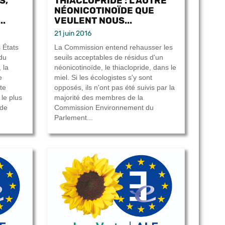
S,
THIACLOPRIDE : L’AUTRE
NÉONICOTINOÏDE QUE
..
VEULENT NOUS...
21 juin 2016
 États
La Commission entend rehausser les
du
seuils acceptables de résidus d'un
 la
néonicotinoïde, le thiaclopride, dans le
e
miel. Si les écologistes s'y sont
te
opposés, ils n'ont pas été suivis par la
 le plus
majorité des membres de la
 de
Commission Environnement du
Parlement...