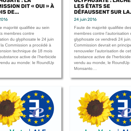
HOSATE : LA
GLYPHOSATE : LÂCHE
SSION DIT « OUI » À
LES ÉTATS SE
IS DE...
DÉFAUSSENT SUR LA.
 2016
24 juin 2016
e majorité qualifiée au sein
Faute de majorité qualifiée des
ts membres contre
membres contre l’autorisation 
sation du glyphosate le 24 juin
glyphosate ce vendredi 24 juin,
, la Commission a procédé à
Commission devrait en princip
ension technique de 18 mois
renouveler l'autorisation de cet
substance active de l’herbicide
substance active de l’herbicide
 vendu au monde: le RoundUp
vendu au monde, le RoundUp
Monsanto....