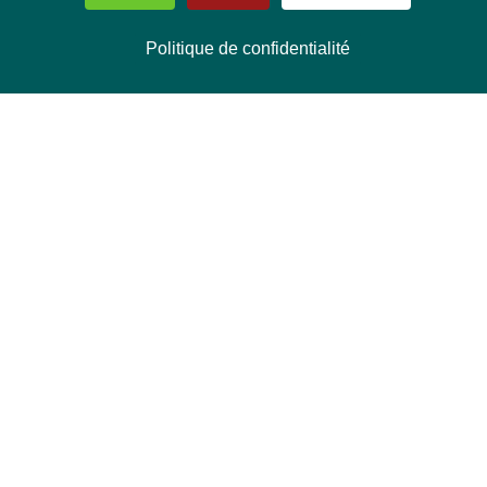
Politique de confidentialité
NOUS CONTACTER
Délégation Europe Ecologie
Groupe Verts/ALE du Parlement européen
ASP 06E210, Rue Wiertz 60,
B-1047 Bruxelles