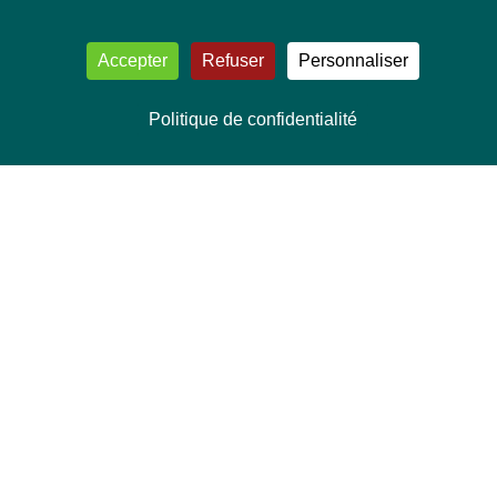
Accepter
Refuser
Personnaliser
Politique de confidentialité
NOUS CONTACTER
Délégation Europe Ecologie
Groupe Verts/ALE du Parlement européen
ASP 06E210, Rue Wiertz 60,
B-1047 Bruxelles