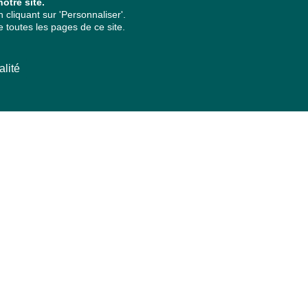
otre site.
cliquant sur 'Personnaliser'.
 toutes les pages de ce site.
alité
ARCHIVES PAR ANNÉES
2026
2025
2024
2023
2022
2021
2020
2019
2018
2017
2016
2015
2014
2013
2012
2011
2010
2009
2008
2007