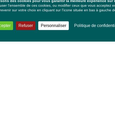
isons des cookies pour vous garantir la meilleure expérience sur n
ser l'ensemble de ces cookies, ou modifier ceux que vous acceptez en 
venir sur votre choix en cliquant sur l'icone située en bas à gauche de
cepter
Refuser
Personnaliser
Politique de confidenti
VOS DÉPUTÉ·E·S EUROPÉEN·NE·S
Mélissa Camara
David Cormand
Mounir Satouri
Majdouline Sbaï
Marie Toussaint
TOUTES NOS THÉMATIQUES
Agriculture et pêche
Alimentation