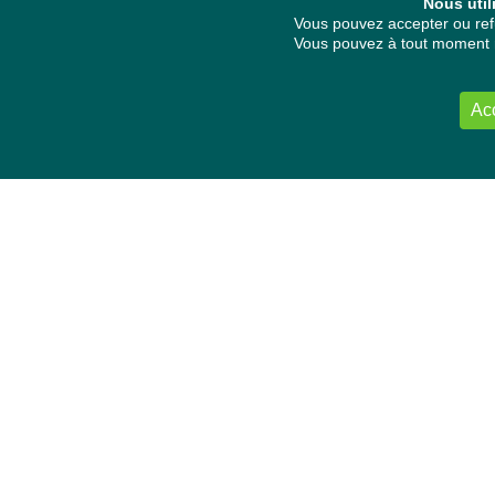
Nous util
Vous pouvez accepter ou refu
Vous pouvez à tout moment re
Ac
NOUS CONTACTER
Délégation Europe Ecologie
Groupe Verts/ALE du Parlement européen
ASP 06E210, Rue Wiertz 60,
B-1047 Bruxelles