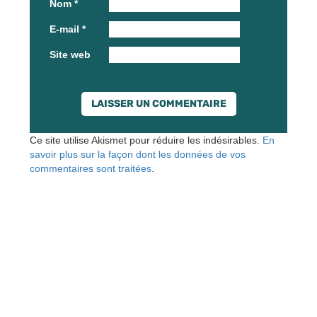
Nom
*
E-mail
*
Site web
Ce site utilise Akismet pour réduire les indésirables.
En
savoir plus sur la façon dont les données de vos
commentaires sont traitées
.