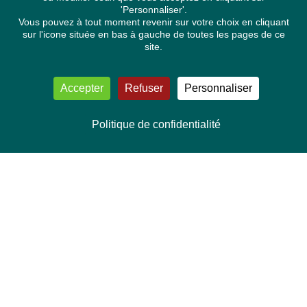
'Personnaliser'.
Vous pouvez à tout moment revenir sur votre choix en cliquant
sur l'icone située en bas à gauche de toutes les pages de ce
site.
Accepter
Refuser
Personnaliser
Politique de confidentialité
NOUS CONTACTER
Délégation Europe Ecologie
Groupe Verts/ALE du Parlement européen
ASP 06E210, Rue Wiertz 60,
B-1047 Bruxelles