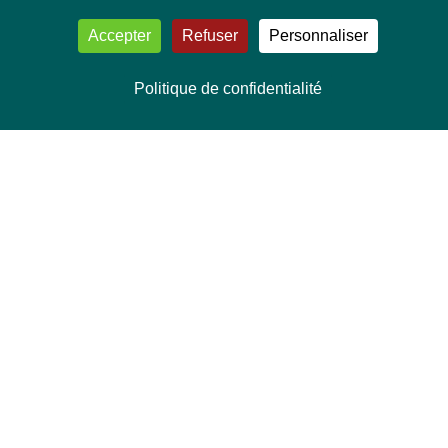
Accepter
Refuser
Personnaliser
Politique de confidentialité
NOUS CONTACTER
Délégation Europe Ecologie
Groupe Verts/ALE du Parlement européen
ASP 06E210, Rue Wiertz 60,
B-1047 Bruxelles