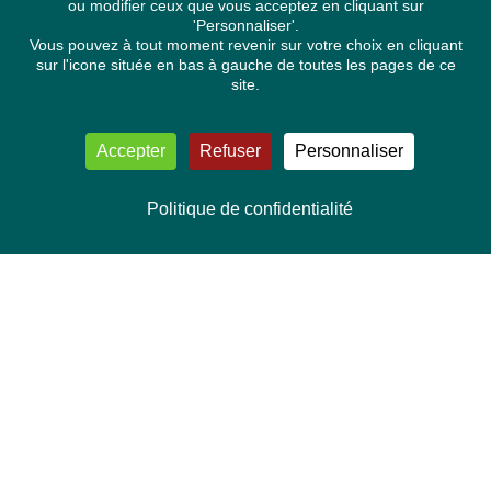
ou modifier ceux que vous acceptez en cliquant sur
'Personnaliser'.
Vous pouvez à tout moment revenir sur votre choix en cliquant
sur l'icone située en bas à gauche de toutes les pages de ce
site.
Accepter
Refuser
Personnaliser
Politique de confidentialité
NOUS CONTACTER
Délégation Europe Ecologie
Groupe Verts/ALE du Parlement européen
ASP 06E210, Rue Wiertz 60,
B-1047 Bruxelles