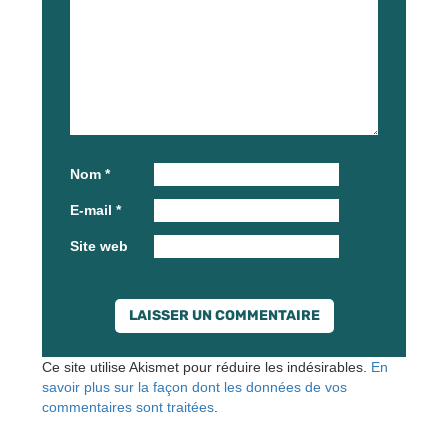
Nom
*
E-mail
*
Site web
Ce site utilise Akismet pour réduire les indésirables.
En
savoir plus sur la façon dont les données de vos
commentaires sont traitées
.