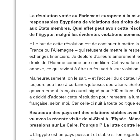
La résolution votée au Parlement européen à la mi
responsables Egyptiens de violations des droits de
aux Etats membres. Quel effet peut avoir cette résol
de l’Egypte, malgré les évidentes violations commi
« Le but de cette résolution est de continuer à mettre l
France ou l’Allemagne – qui refusent de mettre le resp
échanges financiers. Je déplore d’ailleurs amèrement l
droits de l’Homme comme une condition. Cet aveu face 
annexe, ce qui revient à être un feu vert à leur violation.
Malheureusement, on le sait, – et l’accueil du dictateur
toujours peu face à certaines juteuses opérations. Sur
gouvernement français aurait signé pour 700 millions d’
a décidé d’adopter cette résolution pour remettre la lum
française, selon moi. Car celle-ci nuit à toute politiqu
Beaucoup des pays ont des relations stables avec l
vu avec la récente visite de al-Sissi à l’Elysée. Mêm
pressions sur Le Caire. Pourquoi? La lutte contre le
« L’Egypte est un pays puissant et stable si l’on regar