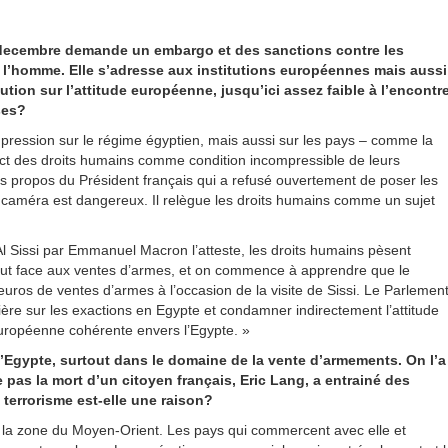
-decembre demande un embargo et des sanctions contre les
 l’homme. Elle s’adresse aux institutions européennes mais aussi
ution sur l’attitude européenne, jusqu’ici assez faible à l’encontr
ses?
a pression sur le régime égyptien, mais aussi sur les pays – comme la
ect des droits humains comme condition incompressible de leurs
es propos du Président français qui a refusé ouvertement de poser les
caméra est dangereux. Il relègue les droits humains comme un sujet
 Al Sissi par Emmanuel Macron l’atteste, les droits humains pèsent
tout face aux ventes d’armes, et on commence à apprendre que le
euros de ventes d’armes à l’occasion de la visite de Sissi. Le Parlemen
ière sur les exactions en Egypte et condamner indirectement l’attitude
e européenne cohérente envers l’Egypte. »
’Egypte, surtout dans le domaine de la vente d’armements. On l’a
e pas la mort d’un citoyen français, Eric Lang, a entrainé des
 terrorisme est-elle une raison?
de la zone du Moyen-Orient. Les pays qui commercent avec elle et