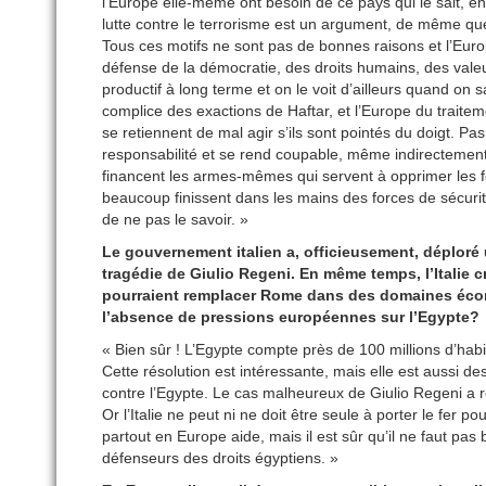
l’Europe elle-même ont besoin de ce pays qui le sait, 
lutte contre le terrorisme est un argument, de même que 
Tous ces motifs ne sont pas de bonnes raisons et l’Europ
défense de la démocratie, des droits humains, des valeu
productif à long terme et on le voit d’ailleurs quand on
complice des exactions de Haftar, et l’Europe du trait
se retiennent de mal agir s’ils sont pointés du doigt. Pas 
responsabilité et se rend coupable, même indirectement
financent les armes-mêmes qui servent à opprimer les 
beaucoup finissent dans les mains des forces de sécuri
de ne pas le savoir. »
Le gouvernement italien a, officieusement, déploré 
tragédie de Giulio Regeni. En même temps, l’Italie c
pourraient remplacer Rome dans des domaines écono
l’absence de pressions européennes sur l’Egypte?
« Bien sûr ! L’Egypte compte près de 100 millions d’ha
Cette résolution est intéressante, mais elle est aussi d
contre l’Egypte. Le cas malheureux de Giulio Regeni a rév
Or l’Italie ne peut ni ne doit être seule à porter le fer 
partout en Europe aide, mais il est sûr qu’il ne faut pas
défenseurs des droits égyptiens. »