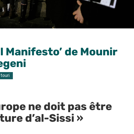
Il Manifesto’ de Mounir
egeni
touri
urope ne doit pas être
ture d’al-Sissi »