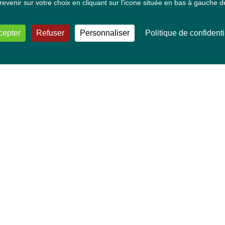
venir sur votre choix en cliquant sur l'icone située en bas à gauche de
cepter
Refuser
Personnaliser
Politique de confidenti
VOS DÉPUTÉ·E·S EUROPÉEN·NE·S
Mélissa Camara
David Cormand
Mounir Satouri
Majdouline Sbaï
Marie Toussaint
TOUTES NOS THÉMATIQUES
Agriculture et pêche
Alimentation
Bien-être animal
Climat et énergie