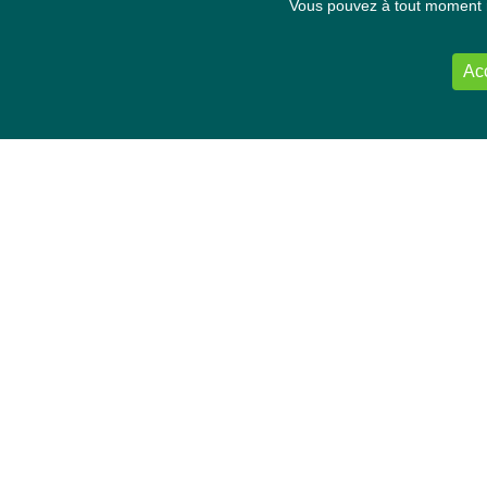
Vous pouvez à tout moment re
Ac
NOUS CONTACTER
Délégation Europe Ecologie
Groupe Verts/ALE du Parlement européen
ASP 06E210, Rue Wiertz 60,
B-1047 Bruxelles