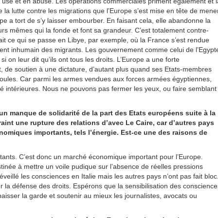
en use et en abuse. Les opérations commerciales priment également et l
la lutte contre les migrations que l’Europe s’est mise en tête de mener
e a tort de s’y laisser embourber. En faisant cela, elle abandonne la
rs mêmes qui la fonde et font sa grandeur. C’est totalement contre-
 sait ce qui se passe en Libye, par exemple, où la France s’est rendue
ement inhumain des migrants. Les gouvernement comme celui de l’Egypt
si on leur dit qu’ils ont tous les droits. L’Europe a une forte
, de soutien à une dictature, d’autant plus quand ses Etats-membres
foules. Car parmi les armes vendues aux forces armées égyptiennes,
té intérieures. Nous ne pouvons pas fermer les yeux, ou faire semblant
un manque de solidarité de la part des Etats européens suite à la
raint une rupture des relations d’avec Le Caire, car d’autres pays
miques importants, tels l’énergie. Est-ce une des raisons de
bitants. C’est donc un marché économique important pour l’Europe.
estinée à mettre un voile pudique sur l’absence de réelles pressions
eillé les consciences en Italie mais les autres pays n’ont pas fait bloc
pour la défense des droits. Espérons que la sensibilisation des conscience
 baisser la garde et soutenir au mieux les journalistes, avocats ou