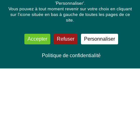
'Personnaliser'.
Vous pouvez à tout moment revenir sur votre choix en cliquant
sur l'icone située en bas à gauche de toutes les pages de ce
site.
Accepter
Refuser
Personnaliser
Politique de confidentialité
NOUS CONTACTER
Délégation Europe Ecologie
Groupe Verts/ALE du Parlement européen
ASP 06E210, Rue Wiertz 60,
B-1047 Bruxelles