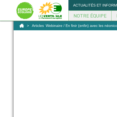
Panneau de gestion des cookies
ACTUALITÉS ET INFOR
NOTRE ÉQUIPE
>
Articles
Webinaire / En finir (enfin) avec les néonico