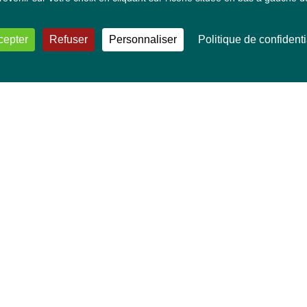
cepter
Refuser
Personnaliser
Politique de confidenti
VOS DÉPUTÉ·E·S EUROPÉEN·NE·S
Mélissa Camara
David Cormand
Mounir Satouri
Majdouline Sbaï
Marie Toussaint
TOUTES NOS THÉMATIQUES
Agriculture et pêche
Alimentation
Bien-être animal
Climat et énergie
Commerce