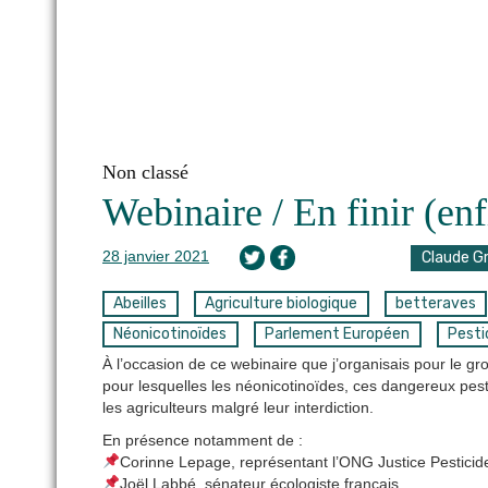
Non classé
Webinaire / En finir (enf
28 janvier 2021
Claude G
Abeilles
Agriculture biologique
betteraves
Néonicotinoïdes
Parlement Européen
Pesti
À l’occasion de ce webinaire que j’organisais pour le 
pour lesquelles les néonicotinoïdes, ces dangereux pest
les agriculteurs malgré leur interdiction.
En présence notamment de :
Corinne Lepage, représentant l’ONG Justice Pesticid
Joël Labbé, sénateur écologiste français