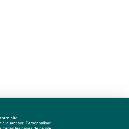
otre site.
cliquant sur 'Personnaliser'.
 toutes les pages de ce site.