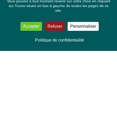
Vous pouvez à tout moment revenir sur votre choix en cliquant
sur l'icone située en bas à gauche de toutes les pages de ce
site.
Accepter
Refuser
Personnaliser
Politique de confidentialité
NOUS CONTACTER
Délégation Europe Ecologie
Groupe Verts/ALE du Parlement européen
ASP 06E210, Rue Wiertz 60,
B-1047 Bruxelles