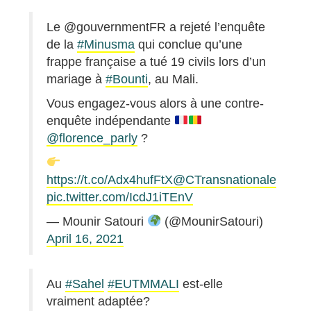
Le @gouvernmentFR a rejeté l’enquête
de la
#Minusma
qui conclue qu’une
frappe française a tué 19 civils lors d’un
mariage à
#Bounti
, au Mali.
Vous engagez-vous alors à une contre-
enquête indépendante
@florence_parly
?
https://t.co/Adx4hufFtX
@CTransnationale
pic.twitter.com/IcdJ1iTEnV
— Mounir Satouri
(@MounirSatouri)
April 16, 2021
Au
#Sahel
#EUTMMALI
est-elle
vraiment adaptée?