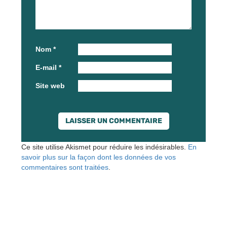
Nom
*
E-mail
*
Site web
Ce site utilise Akismet pour réduire les indésirables.
En
savoir plus sur la façon dont les données de vos
commentaires sont traitées
.