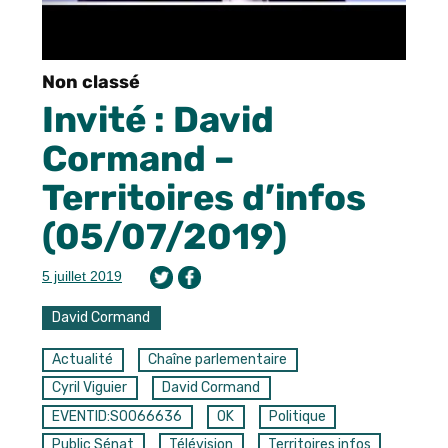
Non classé
Invité : David
Cormand –
Territoires d’infos
(05/07/2019)
5 juillet 2019
David Cormand
Actualité
Chaîne parlementaire
Cyril Viguier
David Cormand
EVENTID:S0066636
OK
Politique
Public Sénat
Télévision
Territoires infos