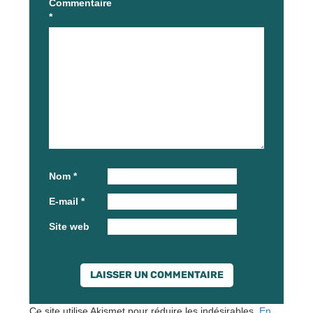
Commentaire
*
Nom
*
E-mail
*
Site web
Ce site utilise Akismet pour réduire les indésirables.
En