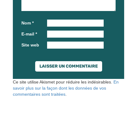
Nom
*
E-mail
*
Site web
Ce site utilise Akismet pour réduire les indésirables.
En
savoir plus sur la façon dont les données de vos
commentaires sont traitées
.