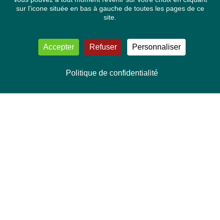
sur l'icone située en bas à gauche de toutes les pages de ce
site.
Accepter
Refuser
Personnaliser
Politique de confidentialité
NOUS CONTACTER
Délégation Europe Ecologie
Groupe Verts/ALE du Parlement européen
ASP 06E210, Rue Wiertz 60,
B-1047 Bruxelles