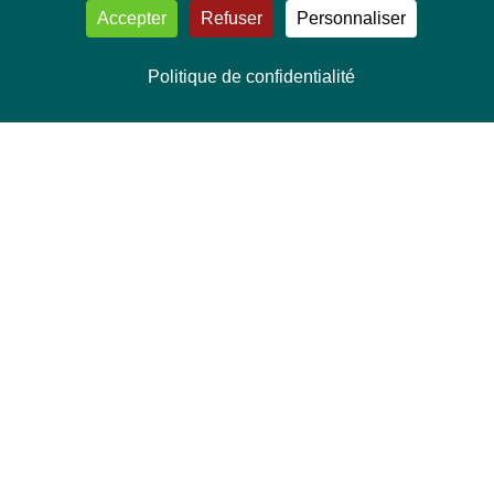
Accepter
Refuser
Personnaliser
Politique de confidentialité
NOUS CONTACTER
Délégation Europe Ecologie
Groupe Verts/ALE du Parlement européen
ASP 06E210, Rue Wiertz 60,
B-1047 Bruxelles