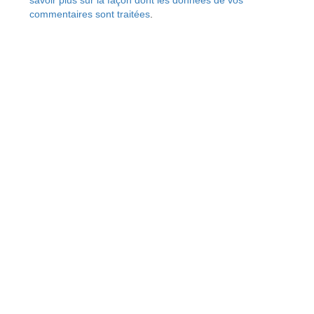
savoir plus sur la façon dont les données de vos
commentaires sont traitées
.