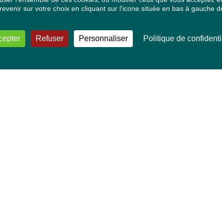
venir sur votre choix en cliquant sur l'icone située en bas à gauche de
cepter
Refuser
Personnaliser
Politique de confidenti
VOS DÉPUTÉ·E·S EUROPÉEN·NE·S
Mélissa Camara
David Cormand
Mounir Satouri
Majdouline Sbaï
Marie Toussaint
TOUTES NOS THÉMATIQUES
Agriculture et pêche
Alimentation
Bien-être animal