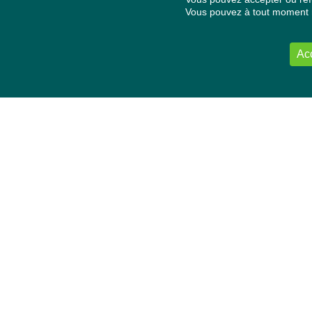
Vous pouvez à tout moment re
Ac
NOUS CONTACTER
Délégation Europe Ecologie
Groupe Verts/ALE du Parlement européen
ASP 06E210, Rue Wiertz 60,
B-1047 Bruxelles