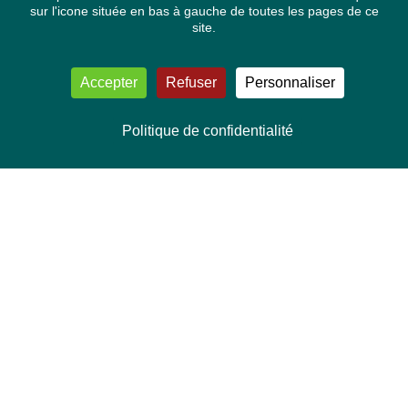
sur l'icone située en bas à gauche de toutes les pages de ce
site.
Accepter
Refuser
Personnaliser
Politique de confidentialité
NOUS CONTACTER
Délégation Europe Ecologie
Groupe Verts/ALE du Parlement européen
ASP 06E210, Rue Wiertz 60,
B-1047 Bruxelles