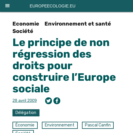
Panneau de gestion des cookies
EUROPEECOLOGIE.EU
Economie
Environnement et santé
Société
Le principe de non
régression des
droits pour
construire l’Europe
sociale
28 avril 2009
Délégation
Économie
Environnement
Pascal Canfin