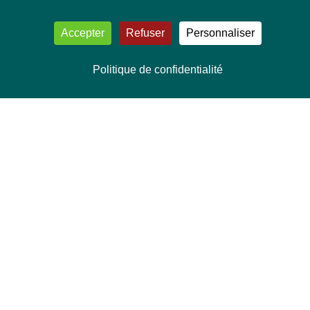
Accepter
Refuser
Personnaliser
Politique de confidentialité
NOUS CONTACTER
Délégation Europe Ecologie
Groupe Verts/ALE du Parlement européen
ASP 06E210, Rue Wiertz 60,
B-1047 Bruxelles