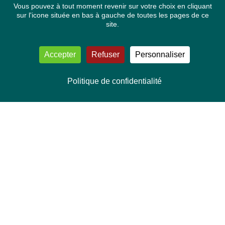
Vous pouvez à tout moment revenir sur votre choix en cliquant
sur l'icone située en bas à gauche de toutes les pages de ce
site.
Accepter
Refuser
Personnaliser
Politique de confidentialité
NOUS CONTACTER
Délégation Europe Ecologie
Groupe Verts/ALE du Parlement européen
ASP 06E210, Rue Wiertz 60,
B-1047 Bruxelles