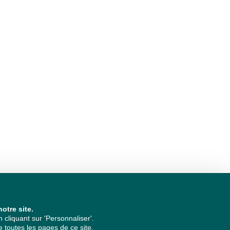
otre site.
cliquant sur 'Personnaliser'.
 toutes les pages de ce site.