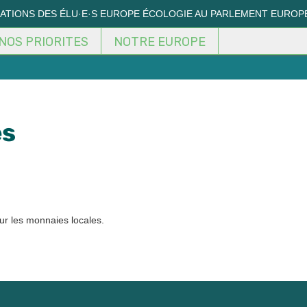
MATIONS DES ÉLU·E·S EUROPE ÉCOLOGIE AU PARLEMENT EUROP
NOS PRIORITES
NOTRE EUROPE
es
sur les monnaies locales.