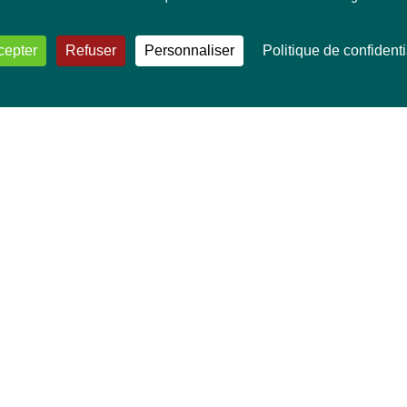
cepter
Refuser
Personnaliser
Politique de confidenti
VOS DÉPUTÉ·E·S EUROPÉEN·NE·S
Mélissa Camara
David Cormand
Mounir Satouri
Majdouline Sbaï
Marie Toussaint
TOUTES NOS THÉMATIQUES
Agriculture et pêche
Alimentation
Bien-être animal
Climat et énergie
Commerce