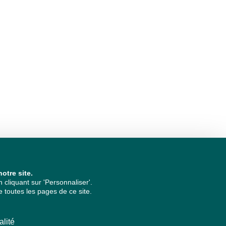
otre site.
cliquant sur 'Personnaliser'.
 toutes les pages de ce site.
alité