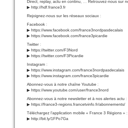
Direct, replay, actu en continu, … Retrouvez-nous sur n
▶ http://hdf.france3.fr
Rejoignez-nous sur les réseaux sociaux :
Facebook :
▶ https://www.facebook.com/france3nordpasdecalais
▶ https://www.facebook.com/france3picardie
Twitter :
▶ https://twitter.com/F3Nord
▶ https://twitter.com/F3Picardie
Instagram :
▶ https://www.instagram.com/france3nordpasdecalais
▶ https://www.instagram.com/france3picardie
Abonnez-vous à notre chaîne Youtube :
▶ https://www.youtube.com/user/france3nord
Abonnez-vous à notre newsletter et à nos alertes actu :
▶ https://france3-regions.francetvinfo.fr/abonnements/
Téléchargez l’application mobile « France 3 Régions » :
▶ http://bit.ly/1FPo7Ga