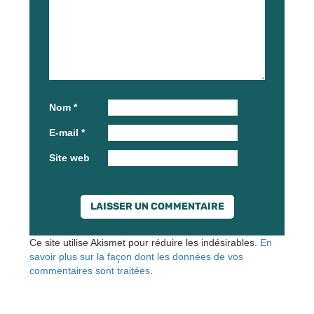
Nom
*
E-mail
*
Site web
Ce site utilise Akismet pour réduire les indésirables.
En
savoir plus sur la façon dont les données de vos
commentaires sont traitées
.