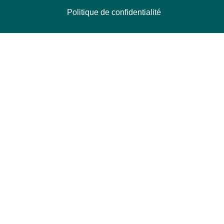
Politique de confidentialité
NOUS CONTACTER
Délégation Europe Ecologie
Groupe Verts/ALE du Parlement européen
ASP 06E210, Rue Wiertz 60,
B-1047 Bruxelles