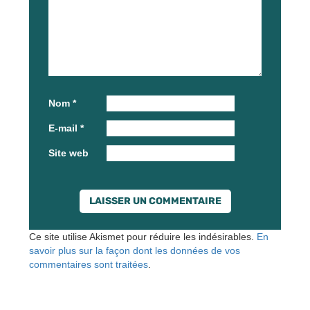
Nom
*
E-mail
*
Site web
Ce site utilise Akismet pour réduire les indésirables.
En
savoir plus sur la façon dont les données de vos
commentaires sont traitées
.