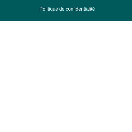
Politique de confidentialité
NOUS CONTACTER
Délégation Europe Ecologie
Groupe Verts/ALE du Parlement européen
ASP 06E210, Rue Wiertz 60,
B-1047 Bruxelles