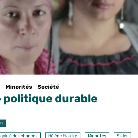
Minorités
Société
 politique durable
on
galité des chances
Hélène Flautre
Minorités
Slider