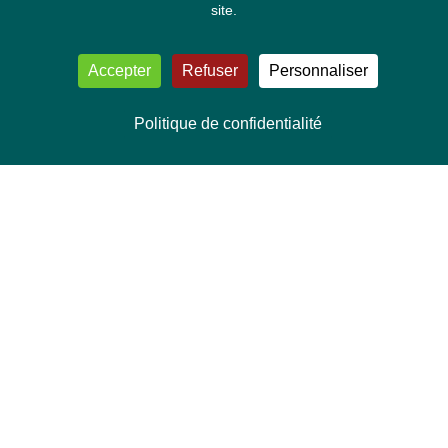
site.
Accepter
Refuser
Personnaliser
Politique de confidentialité
NOUS CONTACTER
Délégation Europe Ecologie
Groupe Verts/ALE du Parlement européen
ASP 06E210, Rue Wiertz 60,
B-1047 Bruxelles