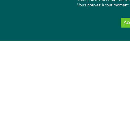
Vous pouvez à tout moment re
Ac
NOUS CONTACTER
Délégation Europe Ecologie
Groupe Verts/ALE du Parlement européen
ASP 06E210, Rue Wiertz 60,
B-1047 Bruxelles