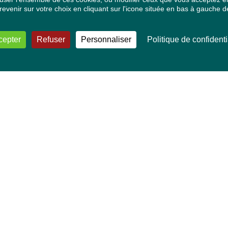
venir sur votre choix en cliquant sur l'icone située en bas à gauche de
cepter
Refuser
Personnaliser
Politique de confidenti
VOS DÉPUTÉ·E·S EUROPÉEN·NE·S
Mélissa Camara
David Cormand
Mounir Satouri
Majdouline Sbaï
Marie Toussaint
TOUTES NOS THÉMATIQUES
Agriculture et pêche
Alimentation
Bien-être animal