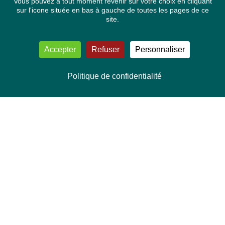
Vous pouvez à tout moment revenir sur votre choix en cliquant
sur l'icone située en bas à gauche de toutes les pages de ce
site.
Accepter
Refuser
Personnaliser
Politique de confidentialité
NOUS CONTACTER
Délégation Europe Ecologie
Groupe Verts/ALE du Parlement européen
ASP 06E210, Rue Wiertz 60,
B-1047 Bruxelles