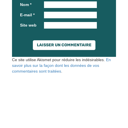
Nom
*
E-mail
*
Site web
Ce site utilise Akismet pour réduire les indésirables.
En
savoir plus sur la façon dont les données de vos
commentaires sont traitées
.