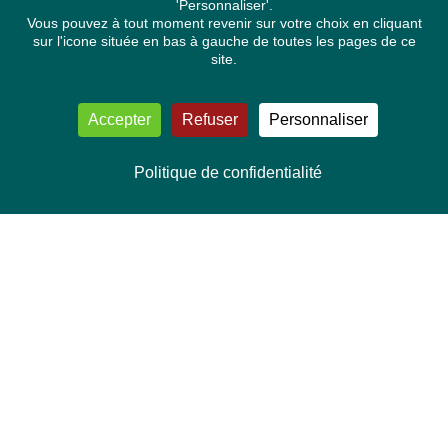
'Personnaliser'.
Vous pouvez à tout moment revenir sur votre choix en cliquant
sur l'icone située en bas à gauche de toutes les pages de ce
site.
Accepter
Refuser
Personnaliser
Politique de confidentialité
NOUS CONTACTER
Délégation Europe Ecologie
Groupe Verts/ALE du Parlement européen
ASP 06E210, Rue Wiertz 60,
B-1047 Bruxelles