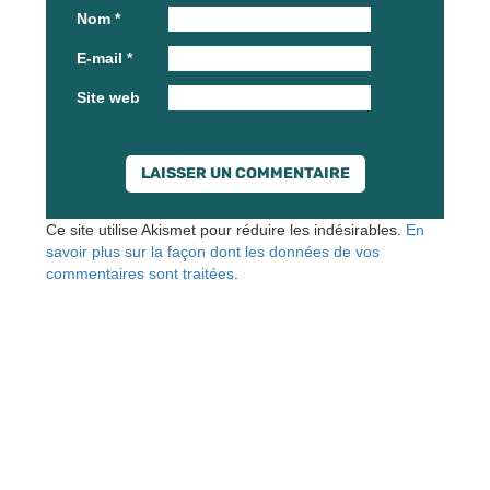
Nom
*
E-mail
*
Site web
Ce site utilise Akismet pour réduire les indésirables.
En
savoir plus sur la façon dont les données de vos
commentaires sont traitées
.