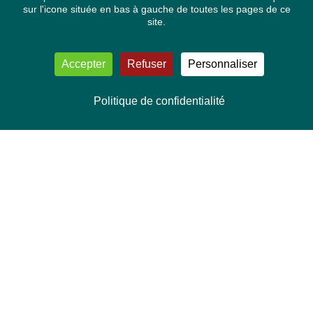
sur l'icone située en bas à gauche de toutes les pages de ce
site.
Accepter
Refuser
Personnaliser
Politique de confidentialité
NOUS CONTACTER
Délégation Europe Ecologie
Groupe Verts/ALE du Parlement européen
ASP 06E210, Rue Wiertz 60,
B-1047 Bruxelles