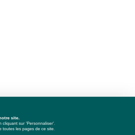
otre site.
cliquant sur 'Personnaliser'.
 toutes les pages de ce site.