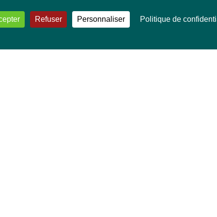
cepter
Refuser
Personnaliser
Politique de confidenti
VOS DÉPUTÉ·E·S EUROPÉEN·NE·S
Mélissa Camara
David Cormand
Mounir Satouri
Majdouline Sbaï
Marie Toussaint
TOUTES NOS THÉMATIQUES
Agriculture et pêche
Alimentation
Bien-être animal
Climat et énergie
Commerce
Culture