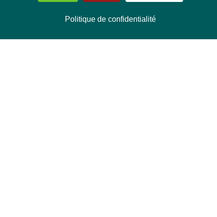
Politique de confidentialité
NOUS CONTACTER
Délégation Europe Ecologie
Groupe Verts/ALE du Parlement européen
ASP 06E210, Rue Wiertz 60,
B-1047 Bruxelles