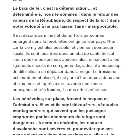
Le bras de fer, c’est la détermination… et
déterminé·e·s, nous le sommes : dans le retour des
valeurs de la République, du respect de la loi ; dans
notre volonté à ne pas laisser faire l’insupportable.
Il est désormais minuit et demi. Trois personnes
émergent dans la forêt, elles ont quitté leur pays, l’Iran,
car la vie n’y est plus possible, et viennent demander
l’asile. Ils sont tous trois dans un état de santé délicat :
l’un a des fortes douleurs abdominales, un second a les
ligaments croisés de son genou dégradés, il a beaucoup
de difficultés à se déplacer dans la neige. Le troisième
est lourdement blessé, il est parti d’Iran depuis deux ans
et cinq mois et, après avoir traversé des zones
enneigées et très froides, il a des orteils nécrosés.
Les bénévoles, sur place, forcent le respect et
l’admiration. Elles et ils sont dévoué·e·s, véritables
montagnard·e·s qui savent que les passages
empruntés par les chercheurs de refuge sont
dangereux : à certains endroits, les risques
d’avalanche sont sévères et, pour éviter que ces
gens soient pris dans des avalanches, elles et ils