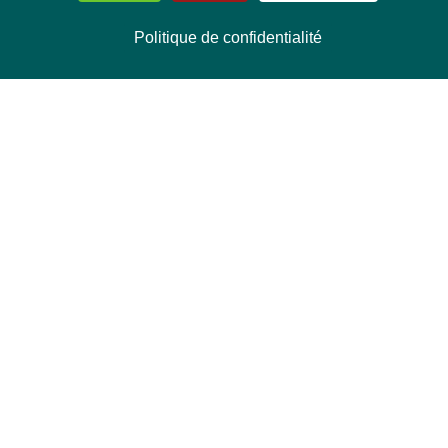
Politique de confidentialité
NOUS CONTACTER
Délégation Europe Ecologie
Groupe Verts/ALE du Parlement européen
ASP 06E210, Rue Wiertz 60,
B-1047 Bruxelles