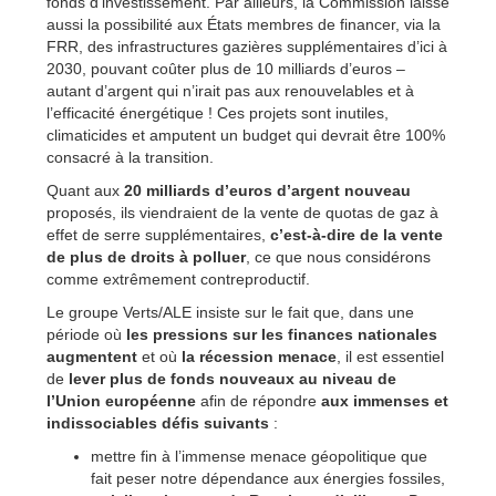
fonds d’investissement. Par ailleurs, la Commission laisse
aussi la possibilité aux États membres de financer, via la
FRR, des infrastructures gazières supplémentaires d’ici à
2030, pouvant coûter plus de 10 milliards d’euros –
autant d’argent qui n’irait pas aux renouvelables et à
l’efficacité énergétique ! Ces projets sont inutiles,
climaticides et amputent un budget qui devrait être 100%
consacré à la transition.
Quant aux
20 milliards d’euros d’argent nouveau
proposés, ils viendraient de la vente de quotas de gaz à
effet de serre supplémentaires,
c’est-à-dire de la vente
de plus de droits à polluer
, ce que nous considérons
comme extrêmement contreproductif.
Le groupe Verts/ALE insiste sur le fait que, dans une
période où
les pressions sur les finances nationales
augmentent
et où
la récession menace
, il est essentiel
de
lever plus de fonds nouveaux au niveau de
l’Union européenne
afin de répondre
aux immenses et
indissociables défis suivants
:
mettre fin à l’immense menace géopolitique que
fait peser notre dépendance aux énergies fossiles,