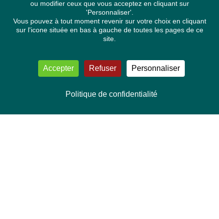
ou modifier ceux que vous acceptez en cliquant sur
'Personnaliser'.
Vous pouvez à tout moment revenir sur votre choix en cliquant
sur l'icone située en bas à gauche de toutes les pages de ce
site.
Accepter
Refuser
Personnaliser
Politique de confidentialité
NOUS CONTACTER
Délégation Europe Ecologie
Groupe Verts/ALE du Parlement européen
ASP 06E210, Rue Wiertz 60,
B-1047 Bruxelles