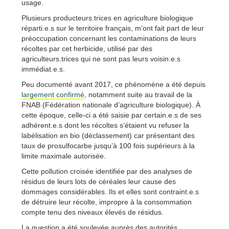
usage.
Plusieurs producteurs.trices en agriculture biologique
réparti.e.s sur le territoire français, m’ont fait part de leur
préoccupation concernant les contaminations de leurs
récoltes par cet herbicide, utilisé par des
agriculteurs.trices qui ne sont pas leurs voisin.e.s
immédiat.e.s.
Peu documenté avant 2017, ce phénomène a été depuis
largement confirmé
, notamment suite au travail de la
FNAB (Fédération nationale d’agriculture biologique). À
cette époque, celle-ci a été saisie par certain.e.s de ses
adhérent.e.s dont les récoltes s’étaient vu refuser la
labélisation en bio (déclassement) car présentant des
taux de prosulfocarbe jusqu’à 100 fois supérieurs à la
limite maximale autorisée.
Cette pollution croisée identifiée par des analyses de
résidus de leurs lots de céréales leur cause des
dommages considérables. Ils et elles sont contraint.e.s
de détruire leur récolte, impropre à la consommation
compte tenu des niveaux élevés de résidus.
La question a été soulevée auprès des autorités