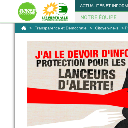
Panneau de gestion des cookies
ACTUALITÉS ET INFOR
NOTRE ÉQUIPE
>
Transparence et Démocratie
>
Citoyen·ne·s
> Pr