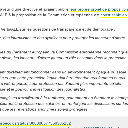
veur d’une directive et avaient publié
leur propre projet de proposition
s/ALE à la proposition de la Commission européenne est
consultable en
 Verts/ALE sur les questions de transparence et de démocratie :
e, des journalistes et des syndicats pour protéger les lanceurs d’alerte
ssues du Parlement européen, la Commission européenne reconnaît que
lexe, les lanceurs d’alerte jouent un rôle essentiel dans la protection
euvent durablement fonctionner dans un environnement opaque où seule
tégés et que cette protection légale doit être étendue aux femmes et aux
’intérêt public. Leur protection est d’autant plus importante qu’elle
sse et le pouvoir d’investigation des journalistes
cologistes travailleront à la renforcer, notamment en étendant le champ
orant la protection des salariés, en renforçant les dispositions sur les
nt que les révélations anonymes soient protégées. »
m/euroecolos/status/988380577358385152