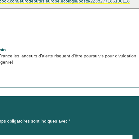
ebook.com/eurodeputes.europe.ecologie/posts/2238277186190118
min
France les lanceurs d’alerte risquent d’être poursuivis pour divulgation
 genre!
ps obligatoires sont indiqués avec
*