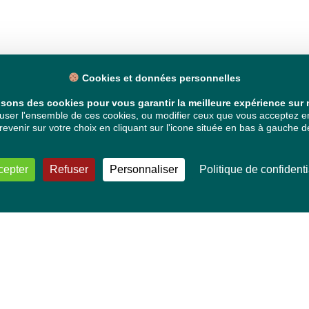
Cookies et données personnelles
isons des cookies pour vous garantir la meilleure expérience sur n
ser l'ensemble de ces cookies, ou modifier ceux que vous acceptez en 
venir sur votre choix en cliquant sur l'icone située en bas à gauche de
cepter
Refuser
Personnaliser
Politique de confidenti
VOS DÉPUTÉ·E·S EUROPÉEN·NE·S
Mélissa Camara
David Cormand