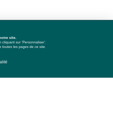
otre site.
cliquant sur 'Personnaliser'.
 toutes les pages de ce site.
alité
ARCHIVES PAR ANNÉES
2026
2025
2024
2023