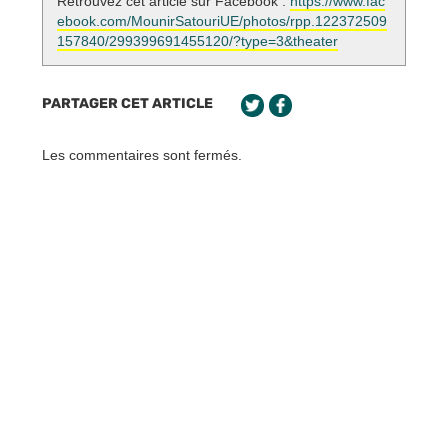
Retrouvez cet article sur Facebook :
https://www.fac
ebook.com/MounirSatouriUE/photos/rpp.122372509
157840/299399691455120/?type=3&theater
PARTAGER CET ARTICLE
Les commentaires sont fermés.