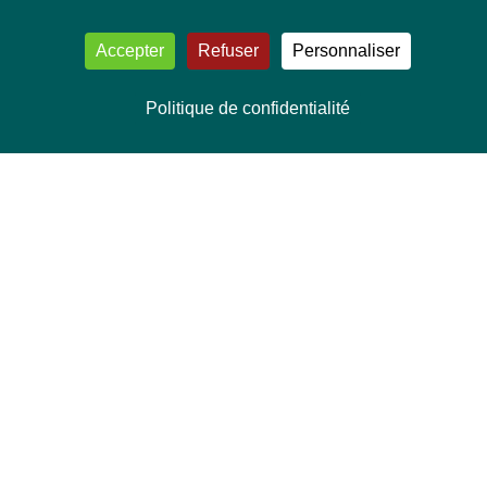
Accepter
Refuser
Personnaliser
Politique de confidentialité
NOUS CONTACTER
Délégation Europe Ecologie
Groupe Verts/ALE du Parlement européen
ASP 06E210, Rue Wiertz 60,
B-1047 Bruxelles