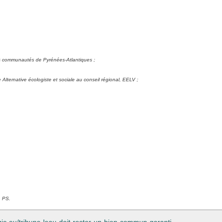
es communautés de Pyrénées-Atlantiques ;
Alternative écologiste et sociale au conseil régional, EELV ;
, PS.
gie.eu/tribune-leau-doit-rester-un-bien-commun-garanti