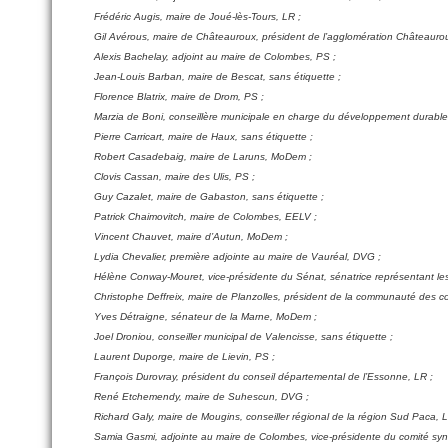
Frédéric Augis, maire de Joué-lès-Tours, LR ;
Gil Avérous, maire de Châteauroux, président de l’agglomération Châteauro
Alexis Bachelay, adjoint au maire de Colombes, PS ;
Jean-Louis Barban, maire de Bescat, sans étiquette ;
Florence Blatrix, maire de Drom, PS ;
Marzia de Boni, conseillère municipale en charge du développement durable
Pierre Carricart, maire de Haux, sans étiquette ;
Robert Casadebaig, maire de Laruns, MoDem ;
Clovis Cassan, maire des Ulis, PS ;
Guy Cazalet, maire de Gabaston, sans étiquette ;
Patrick Chaimovitch, maire de Colombes, EELV ;
Vincent Chauvet, maire d’Autun, MoDem ;
Lydia Chevalier, première adjointe au maire de Vauréal, DVG ;
Hélène Conway-Mouret, vice-présidente du Sénat, sénatrice représentant les
Christophe Deffreix, maire de Planzolles, président de la communauté des
Yves Détraigne, sénateur de la Marne, MoDem ;
Joel Droniou, conseiller municipal de Valencisse, sans étiquette ;
Laurent Duporge, maire de Lievin, PS ;
François Durovray, président du conseil départemental de l’Essonne, LR ;
René Etchemendy, maire de Suhescun, DVG ;
Richard Galy, maire de Mougins, conseiller régional de la région Sud Paca, L
Samia Gasmi, adjointe au maire de Colombes, vice-présidente du comité sy