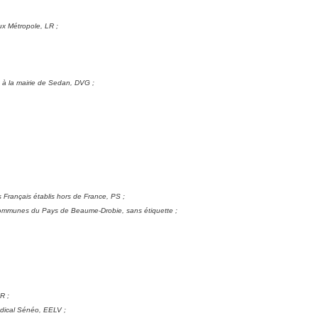
ux Métropole, LR ;
 à la mairie de Sedan, DVG ;
 Français établis hors de France, PS ;
 communes du Pays de Beaume-Drobie, sans étiquette ;
R ;
ndical Sénéo, EELV ;