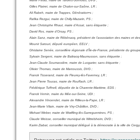
Maïté Pitrau, maire de Tardets-Sorholus, DVG ;
Gilles Platret, maire de Chalon-sur-Saône, LR ;
Ali Rabeh, maire de Trappes, Génération•s ;
Rafika Rezgui, maire de Chilly-Mazarin, PS ;
Jean Christophe Rhaut, maire d’Assat, sans étiquette ;
David Ros, maire d’Orsay, PS ;
Alain Sanz, maire de Rébénacq, président de l’association des maires et d
Mounir Satouri, député européen, EELV ;
Ghislaine Senée, conseillère régionale d’Île-de-France, présidente du groupe 
Sylvain Sergent, maire de Baliracq-Maumusson, sans étiquette ;
Jean-Claude Soumassière, maire de Lucgarier, sans étiquette ;
Olivier Thomas, maire de Marcoussis, DVG ;
Franck Tisserand, maire de Fleurey-lès-Faverney, LR ;
Jean Pierre Toucas, maire de Rouffach, LR ;
Frédérique Tuffnell, députée de la Charente-Maritime, EDS ;
Franck Vernin, maire du Mée-sur-Seine, UDI ;
Alexandre Vincendet, maire de Rillieux-la-Pape, LR ;
Jean-Marie Vilain, maire de Viry-Châtillon, DVD ;
Michael Weber, maire de Wœlfling-lès-Sarreguemines, PS ;
Claude Weisse, conseiller municipal de Wittelsheim, DVD ;
Karim Ziabat, conseiller municipal délégué à la démocratie à la ville de Cergy
Retrouvez cet article sur Twitter :
https://europeecolo