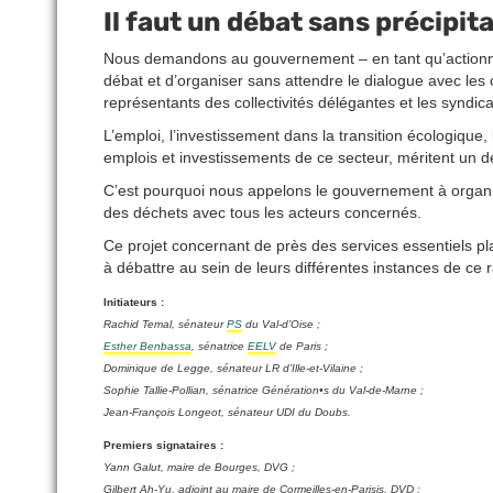
Il faut un débat sans précipit
Nous demandons au gouvernement – en tant qu’actionnai
débat et d’organiser sans attendre le dialogue avec les co
représentants des collectivités délégantes et les syndic
L’emploi, l’investissement dans la transition écologique, 
emplois et investissements de ce secteur, méritent un dé
C’est pourquoi nous appelons le gouvernement à organise
des déchets avec tous les acteurs concernés.
Ce projet concernant de près des services essentiels pla
à débattre au sein de leurs différentes instances de ce
Initiateurs :
Rachid Temal, sénateur
PS
du Val-d’Oise ;
Esther Benbassa
, sénatrice
EELV
de Paris ;
Dominique de Legge, sénateur LR d’Ille-et-Vilaine ;
Sophie Tallie-Pollian, sénatrice Génération•s du Val-de-Marne ;
Jean-François Longeot, sénateur UDI du Doubs.
Premiers signataires :
Yann Galut, maire de Bourges, DVG ;
Gilbert Ah-Yu, adjoint au maire de Cormeilles-en-Parisis, DVD ;