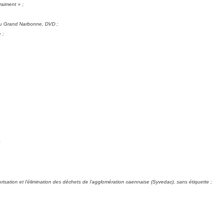
aiment » ;
 du Grand Narbonne, DVD ;
 ;
;
lorisation et l’élimination des déchets de l’agglomération caennaise (Syvedac), sans étiquette ;