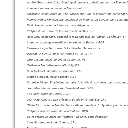
Aurélie Gros, maire de Le Coudray-Montceaux, présidente de « La France Vr
Thomas Hennequin, maire de Montcornet, PS ;
Guillaume Heras, maire de Saint-Marcel-sur-Aude et premier vice-président
Fabrice Hohweiller, conseiller municipal de Fragnes-La Loyere, sans étiquette
David Hugla, maire de Lahonce, sans étiquette ;
Philippe Juvin, maire de la Garenne-Colombes, LR ;
Hella Kribi-Romdhane, conseillère régionale d’Île-de-France, Génération•s ;
Laurence Lascary, conseillère municipale de Bobigny, PCF ;
Fabienne Leguicher, maire de La Norville, Génération•s ;
Vincent Le Meaux, maire de Plouëc-du-Trieux, PS ;
Julie Lesage, maire de Grand-Couronne, PS ;
Guillaume Mathelier, maire d’Ambilly, PS
Nora Mebarek, députée européenne, PS ;
Djoudé Merabet, maire d’Elbeuf, PS ;
e
Sandrine Minne, 3
adjointe au maire de la ville de Lahonce, sans étiquette 
Jean-Marc Nesme, maire de Paray-le-Monial, DVD ;
Karl Olive, maire de Poissy, DVD ;
Jean-Paul Omeyer, vice-président de région Grand Est, LR ;
Olivier Paz, maire de Merville-Franceville et président du Syndicat pour la va
Philippe Pfrimmer, maire de Vendenheim, DVD ;
David Pigneaux, maire de Pontiacq-Villepinte, sans étiquette ;
Yves Pigrenet, maire du Cannet, LR ;