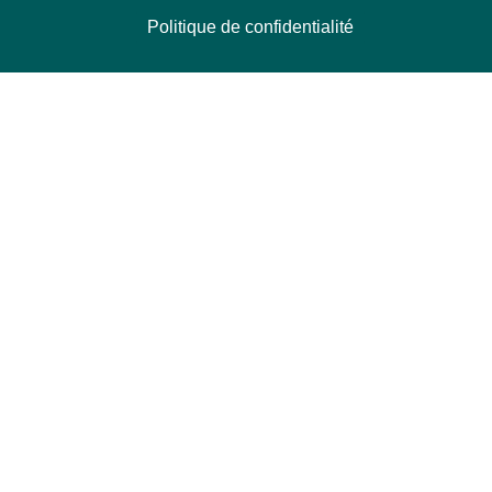
Politique de confidentialité
NOUS CONTACTER
Délégation Europe Ecologie
Groupe Verts/ALE du Parlement européen
ASP 06E210, Rue Wiertz 60,
B-1047 Bruxelles