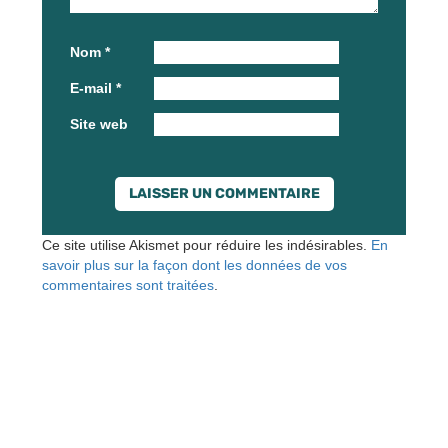
Nom
*
E-mail
*
Site web
Ce site utilise Akismet pour réduire les indésirables.
En
savoir plus sur la façon dont les données de vos
commentaires sont traitées
.