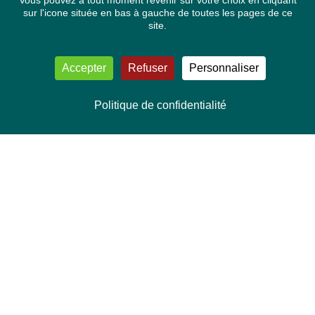
Vous pouvez à tout moment revenir sur votre choix en cliquant
sur l'icone située en bas à gauche de toutes les pages de ce
site.
Accepter
Refuser
Personnaliser
Politique de confidentialité
NOUS CONTACTER
Délégation Europe Ecologie
Groupe Verts/ALE du Parlement européen
ASP 06E210, Rue Wiertz 60,
B-1047 Bruxelles