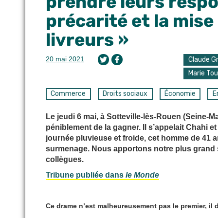
prendre leurs respon
précarité et la mise
livreurs »
20 mai 2021
Claude G
Marie To
Commerce
Droits sociaux
Économie
E
Le jeudi 6 mai, à Sotteville-lès-Rouen (Seine-Mar
péniblement de la gagner. Il s’appelait Chahi e
journée pluvieuse et froide, cet homme de 41 an
surmenage. Nous apportons notre plus grand so
collègues.
Tribune publiée dans
le Monde
Ce drame n’est malheureusement pas le premier, il do