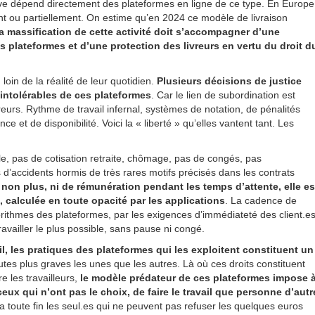
ive dépend directement des plateformes en ligne de ce type. En Europe
nt ou partiellement. On estime qu’en 2024 ce modèle de livraison
a massification de cette activité doit s’accompagner d’une
 plateformes et d’une protection des livreurs en vertu du droit d
 loin de la réalité de leur quotidien.
Plusieurs décisions de justice
s intolérables de ces plateformes
. Car le lien de subordination est
vreurs. Rythme de travail infernal, systèmes de notation, de pénalités
e et de disponibilité. Voici la « liberté » qu’elles vantent tant. Les
ale, pas de cotisation retraite, chômage, pas de congés, pas
 d’accidents hormis de très rares motifs précisés dans les contrats
non plus, ni de rémunération pendant les temps d’attente, elle es
, calculée en toute opacité par les applications
. La cadence de
lgorithmes des plateformes, par les exigences d’immédiateté des client.es
availler le plus possible, sans pause ni congé.
il, les pratiques des plateformes qui les exploitent constituent un
es plus graves les unes que les autres. Là où ces droits constituent
e les travailleurs,
le modèle prédateur de ces plateformes impose 
 ceux qui n’ont pas le choix, de faire le travail que personne d’autr
a toute fin les seul.es qui ne peuvent pas refuser les quelques euros