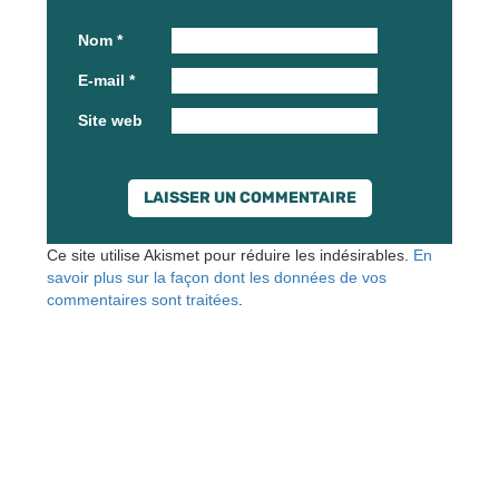
Nom
*
E-mail
*
Site web
Ce site utilise Akismet pour réduire les indésirables.
En
savoir plus sur la façon dont les données de vos
commentaires sont traitées
.