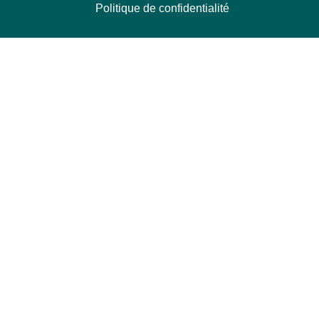
Politique de confidentialité
NOUS CONTACTER
Délégation Europe Ecologie
Groupe Verts/ALE du Parlement européen
ASP 06E210, Rue Wiertz 60,
B-1047 Bruxelles