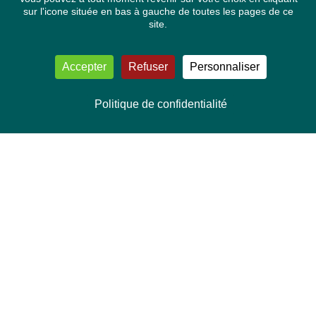
sur l'icone située en bas à gauche de toutes les pages de ce
site.
Accepter
Refuser
Personnaliser
Politique de confidentialité
NOUS CONTACTER
Délégation Europe Ecologie
Groupe Verts/ALE du Parlement européen
ASP 06E210, Rue Wiertz 60,
B-1047 Bruxelles